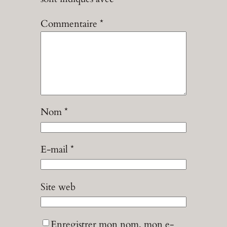
Commentaire
*
Nom
*
E-mail
*
Site web
Enregistrer mon nom, mon e-